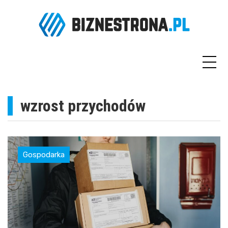
Skip
to
content
wzrost przychodów
Gospodarka