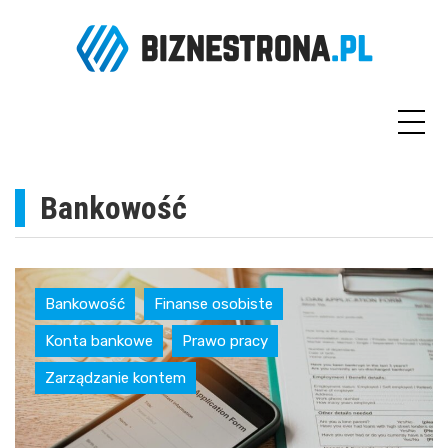
Skip
to
content
Bankowość
Bankowość
Finanse osobiste
Konta bankowe
Prawo pracy
Zarządzanie kontem