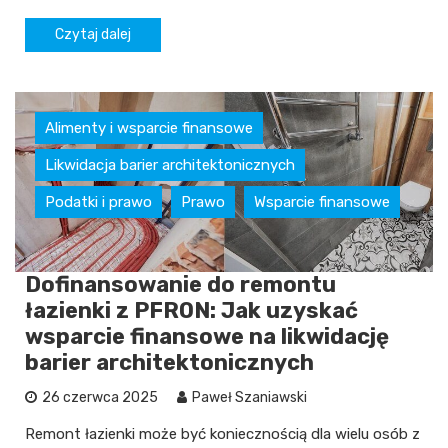
Czytaj dalej
Alimenty i wsparcie finansowe
Likwidacja barier architektonicznych
Podatki i prawo
Prawo
Wsparcie finansowe
Dofinansowanie do remontu
łazienki z PFRON: Jak uzyskać
wsparcie finansowe na likwidację
barier architektonicznych
26 czerwca 2025
Paweł Szaniawski
Remont łazienki może być koniecznością dla wielu osób z