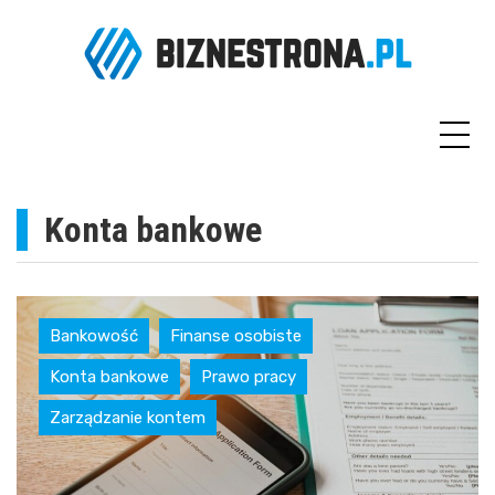
Skip
to
content
Konta bankowe
Bankowość
Finanse osobiste
Konta bankowe
Prawo pracy
Zarządzanie kontem