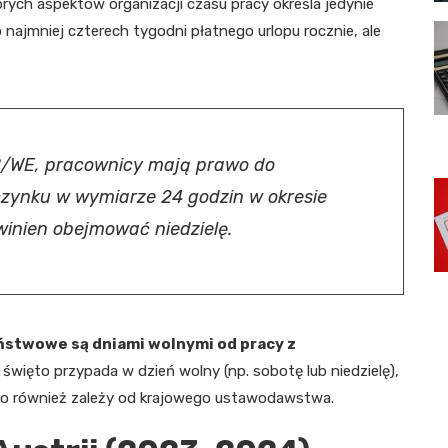
rych aspektów organizacji czasu pracy określa jedynie
ajmniej czterech tygodni płatnego urlopu rocznie, ale
8/WE, pracownicy mają prawo do
zynku w wymiarze 24 godzin w okresie
inien obejmować niedzielę.
ństwowe są dniami wolnymi od pracy z
 święto przypada w dzień wolny (np. sobotę lub niedzielę),
 – to również zależy od krajowego ustawodawstwa.