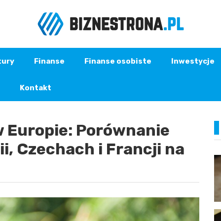
tury
Finanse
Finanse osobiste
Inwestycje
Kontakt
w Europie: Porównanie
ii, Czechach i Francji na