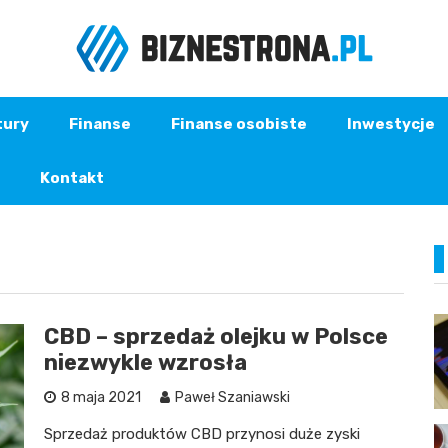
tury
Finanse
Finanse osobiste
Inwestycje
Kontakt
CBD – sprzedaż olejku w Polsce
niezwykle wzrosła
8 maja 2021
Paweł Szaniawski
Sprzedaż produktów CBD przynosi duże zyski