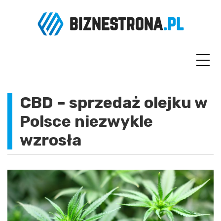
Skip
to
content
CBD – sprzedaż olejku w
Polsce niezwykle
wzrosła