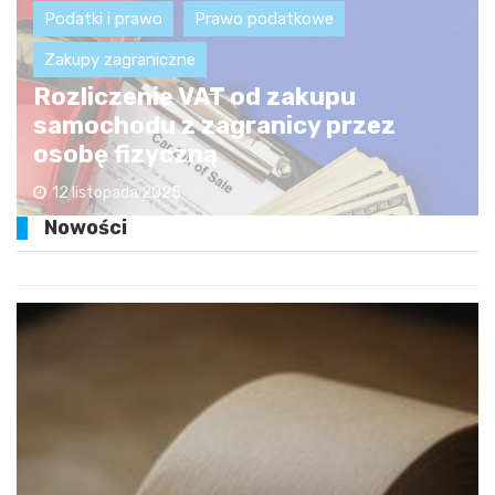
Podatki i prawo
Prawo podatkowe
Zakupy zagraniczne
Rozliczenie VAT od zakupu
samochodu z zagranicy przez
osobę fizyczną
12 listopada 2025
Nowości