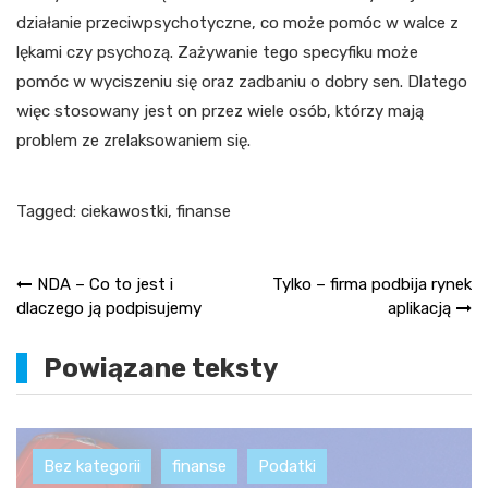
działanie przeciwpsychotyczne, co może pomóc w walce z
lękami czy psychozą. Zażywanie tego specyfiku może
pomóc w wyciszeniu się oraz zadbaniu o dobry sen. Dlatego
więc stosowany jest on przez wiele osób, którzy mają
problem ze zrelaksowaniem się.
Tagged:
ciekawostki
,
finanse
Nawigacja
NDA – Co to jest i
Tylko – firma podbija rynek
dlaczego ją podpisujemy
aplikacją
wpisu
Powiązane teksty
Bez kategorii
finanse
Podatki