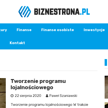
tury
Finanse
Finanse osobiste
Inwestycje
Kontakt
Tworzenie programu
lojalnościowego
22 sierpnia 2020
Paweł Szaniawski
Tworzenie programu lojalnościowego W trakcie