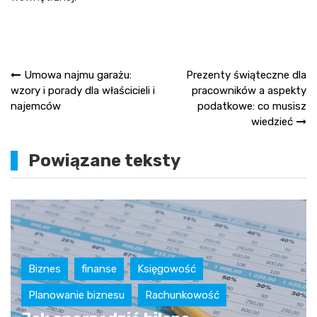
Nawigacja
Umowa najmu garażu:
Prezenty świąteczne dla
wzory i porady dla właścicieli i
pracowników a aspekty
wpisu
najemców
podatkowe: co musisz
wiedzieć
Powiązane teksty
Biznes
finanse
Księgowość
Planowanie biznesu
Rachunkowość