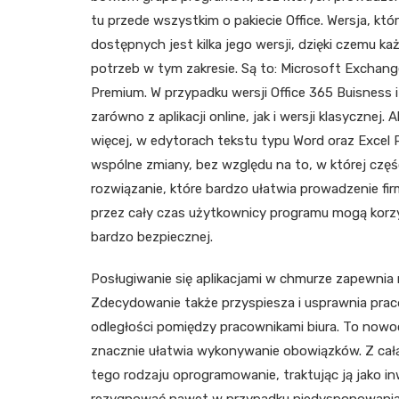
tu przede wszystkim o pakiecie Office. Wersja, któ
dostępnych jest kilka jego wersji, dzięki czemu
potrzeb w tym zakresie. Są to: Microsoft Exchange 
Premium. W przypadku wersji Office 365 Buisness 
zarówno z aplikacji online, jak i wersji klasyczne
więcej, w edytorach tekstu typu Word oraz Excel
wspólne zmiany, bez względu na to, w której częśc
rozwiązanie, które bardzo ułatwia prowadzenie firm
przez cały czas użytkownicy programu mogą korzys
bardzo bezpiecznej.
Posługiwanie się aplikacjami w chmurze zapewnia
Zdecydowanie także przyspiesza i usprawnia pracę
odległości pomiędzy pracownikami biura. To nowoc
znacznie ułatwia wykonywanie obowiązków. Z cał
tego rodzaju oprogramowanie, traktując ją jako in