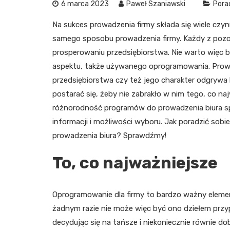
6 marca 2023
Paweł Szaniawski
Pora
Na sukces prowadzenia firmy składa się wiele czynn
samego sposobu prowadzenia firmy. Każdy z pozo
prosperowaniu przedsiębiorstwa. Nie warto więc 
aspektu, także używanego oprogramowania. Prowa
przedsiębiorstwa czy też jego charakter odgrywa k
postarać się, żeby nie zabrakło w nim tego, co n
różnorodność programów do prowadzenia biura sp
informacji i możliwości wyboru. Jak poradzić sob
prowadzenia biura? Sprawdźmy!
To, co najważniejsze
Oprogramowanie dla firmy to bardzo ważny element
żadnym razie nie może więc być ono dziełem przyp
decydując się na tańsze i niekoniecznie równie d