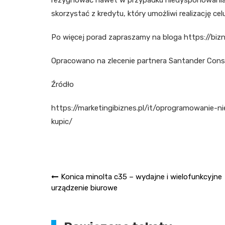
rezygnować nawet w przypadku niedysponowania 
skorzystać z kredytu, który umożliwi realizację ce
Po więcej porad zapraszamy na bloga https://biz
Opracowano na zlecenie partnera Santander Cons
Źródło
https://marketingibiznes.pl/it/oprogramowanie-
kupic/
Nawigacja
Konica minolta c35 – wydajne i wielofunkcyjne
urządzenie biurowe
wpisu