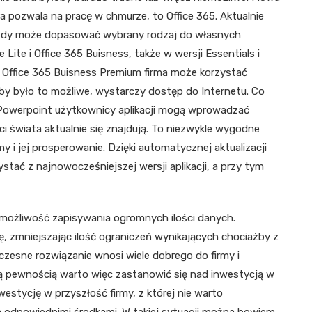
ra pozwala na pracę w chmurze, to Office 365. Aktualnie
 każdy może dopasować wybrany rodzaj do własnych
Lite i Office 365 Buisness, także w wersji Essentials i
i Office 365 Buisness Premium firma może korzystać
j. Aby było to możliwe, wystarczy dostęp do Internetu. Co
 Powerpoint użytkownicy aplikacji mogą wprowadzać
i świata aktualnie się znajdują. To niezwykle wygodne
y i jej prosperowanie. Dzięki automatycznej aktualizacji
tać z najnowocześniejszej wersji aplikacji, a przy tym
 możliwość zapisywania ogromnych ilości danych.
, zmniejszając ilość ograniczeń wynikających chociażby z
zesne rozwiązanie wnosi wiele dobrego do firmy i
ą pewnością warto więc zastanowić się nad inwestycją w
westycję w przyszłość firmy, z której nie warto