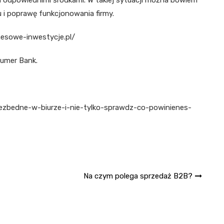
odpowiednimi środkami. W takiej sytuacji można bowiem
lu i poprawę funkcjonowania firmy.
nesowe-inwestycje.pl/
umer Bank.
niezbedne-w-biurze-i-nie-tylko-sprawdz-co-powinienes-
Na czym polega sprzedaż B2B?