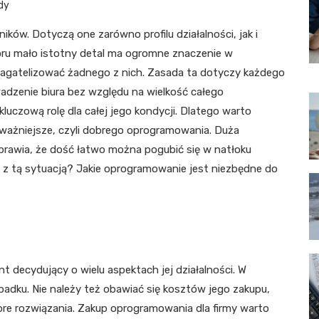
dy
ików. Dotyczą one zarówno profilu działalności, jak i
ru mało istotny detal ma ogromne znaczenie w
bagatelizować żadnego z nich. Zasada ta dotyczy każdego
dzenie biura bez względu na wielkość całego
luczową rolę dla całej jego kondycji. Dlatego warto
ajważniejsze, czyli dobrego oprogramowania. Duża
rawia, że dość łatwo można pogubić się w natłoku
ie z tą sytuacją? Jakie oprogramowanie jest niezbędne do
 decydujący o wielu aspektach jej działalności. W
adku. Nie należy też obawiać się kosztów jego zakupu,
obre rozwiązania. Zakup oprogramowania dla firmy warto