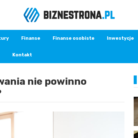
tury
Finanse
Finanse osobiste
Inwestycje
Kontakt
ania nie powinno
?