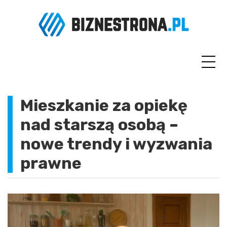
Skip
to
content
Mieszkanie za opiekę
nad starszą osobą –
nowe trendy i wyzwania
prawne