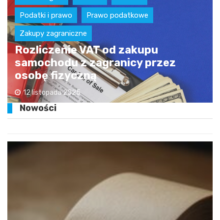
Podatki i prawo
Prawo podatkowe
Zakupy zagraniczne
Rozliczenie VAT od zakupu
samochodu z zagranicy przez
osobę fizyczną
12 listopada 2025
Nowości