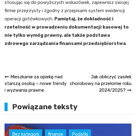
stosując się do powyższych wskazówek, zapewnisz swojej
firmie przejrzysty i zgodny z przepisami system ewidencji
operacji gotówkowych.
Pamiętaj, że dokładność i
rzetelność w prowadzeniu dokumentacji kasowej to
nie tylko wymóg prawny, ale także podstawa
zdrowego zarządzania finansami przedsiębiorstwa
.
Nawigacja
Mieszkanie za opiekę nad
Jak obliczyć zasiłek
starszą osobą – nowe trendy
chorobowy na przełomie roku
wpisu
i wyzwania prawne
2024/2025?
Powiązane teksty
Bez kategorii
finanse
Podatki