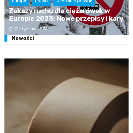
Europa
Prawo
Regulacje prawne
Zakazy ruchu dla ciężarówek w
Europie 2023: Nowe przepisy i kary
10 stycznia 2026
Nowości