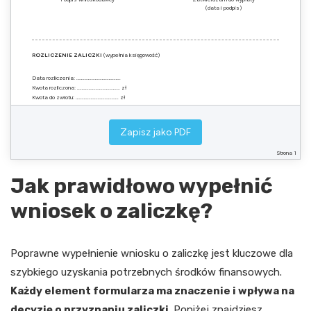
(data i podpis)
ROZLICZENIE ZALICZKI
(wypełnia księgowość)
Data rozliczenia: ………………………………..
Kwota rozliczona: ………………………………. zł
Kwota do zwrotu: ………………………………. zł
Kwota do dopłaty: ……………………………… zł
Zapisz jako PDF
Podpis rozliczającego
Podpis księgowego
Strona 1
Jak prawidłowo wypełnić
wniosek o zaliczkę?
Poprawne wypełnienie wniosku o zaliczkę jest kluczowe dla
szybkiego uzyskania potrzebnych środków finansowych.
Każdy element formularza ma znaczenie i wpływa na
decyzję o przyznaniu zaliczki
. Poniżej znajdziesz