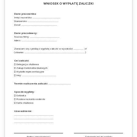
WNIOSEK O WYPŁATĘ ZALICZKI
Dane pracownika:
Imię i nazwisko: ………………………………………………
Stanowisko: ……………………………………………………
Dział: …………………………………………………………….
Dane pracodawcy:
Nazwa firmy: ………………………………………………….
Adres: ……………………………………………………………
Zwracam się z prośbą o wypłatę zaliczki w wysokości ……………….. zł
(słownie: ……………………………………………………………………………………………………….)
Cel zaliczki:
□ Delegacja służbowa
□ Zakup materiałów biurowych
□ Wydatki reprezentacyjne
□ Inny: ………………………………………………………….
Termin rozliczenia zaliczki:
……………………………………..
Sposób wypłaty:
□ Gotówka
□ Przelew na konto osobiste
□ Karta służbowa
Uzasadnienie:
…………………………………………………………………..
…………………………………………………………………..
…………………………………………………………………..
Podpis wnioskodawcy
Zatwierdzam do wypłaty