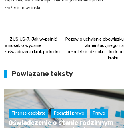
złożeniem wniosku.
Nawigacja
ZUS US-7: Jak wypełnić
Pozew o uchylenie obowiązku
wniosek o wydanie
alimentacyjnego na
wpisu
zaświadczenia krok po kroku
pełnoletnie dziecko – krok po
kroku
Powiązane teksty
Finanse osobiste
Podatki i prawo
Prawo
Oświadczenie o stanie rodzinnym