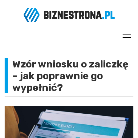
Skip
to
content
Wzór wniosku o zaliczkę
– jak poprawnie go
wypełnić?