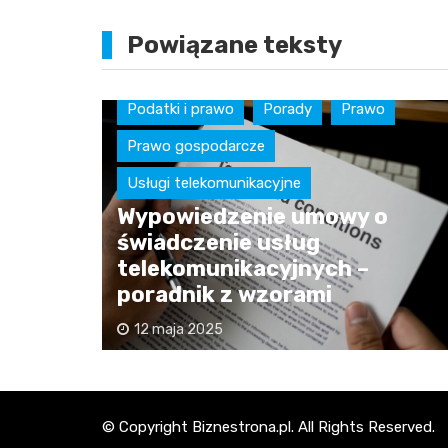
Powiązane teksty
Podatki i prawo
Porady
Prawo
Prawo gospodarcze
Usługi telekomunikacyjne
Wypowiedzenie umowy o
świadczenie usług
telekomunikacyjnych –
?
poradnik z wzorami
12 maja 2025
© Copyright Biznestrona.pl. All Rights Reserved.