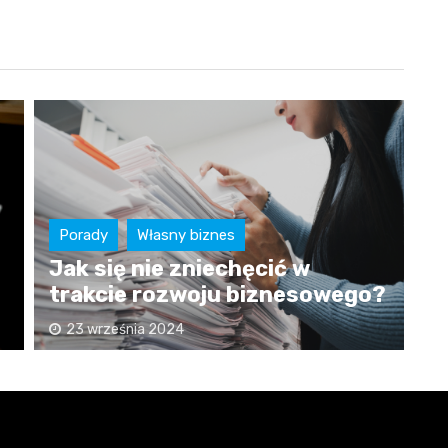
Porady
Własny biznes
Porady
Jak się nie zniechęcić w
Jakieg
trakcie rozwoju biznesowego?
powinn
23 września 2024
6 marca