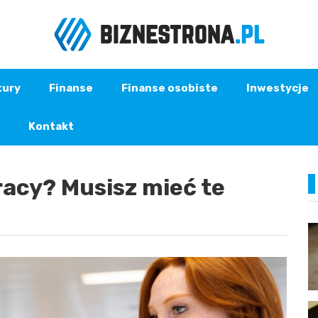
tury
Finanse
Finanse osobiste
Inwestycje
Kontakt
acy? Musisz mieć te