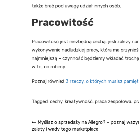
także brać pod uwagę udział innych osób.
Pracowitość
Pracowitość jest niezbędną cechą, jeśli zależy nam
wykonywanie nadludzkiej pracy, która ma przynieś
najmniejszą – czynność będziemy wkładać trochę 
w to, co robimy.
Poznaj również
3 rzeczy, o których musisz pamię
Tagged:
cechy
,
kreatywność
,
praca zespołowa
,
pr
Nawigacja
Myślisz o sprzedaży na Allegro? – poznaj wszy
zalety i wady tego marketplace
wpisu