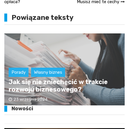
opłaca?
Musisz mieć te cechy
wpisu
Powiązane teksty
Porady
Własny biznes
Jak się nie zniechęcić w trakcie
rozwoju biznesowego?
23 września 2024
Nowości