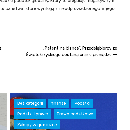
wadzić podatek globalny, który to ureguluje. Negatywnym
żetu państwa, które wynikają z nieodprowadzonego w jego
z
„Patent na biznes”. Przedsiębiorcy ze
Świętokrzyskiego dostaną unijne pieniądze
Bez kategorii
finanse
Podatki
f
Podatki i prawo
Prawo podatkowe
P
Zakupy zagraniczne
P