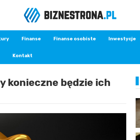
tury
Finanse
Finanse osobiste
Inwestycje
Kontakt
zy konieczne będzie ich