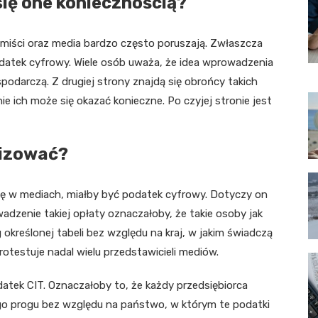
się one koniecznością?
omiści oraz media bardzo często poruszają. Zwłaszcza
podatek cyfrowy. Wiele osób uważa, że idea wprowadzenia
odarczą. Z drugiej strony znajdą się obrońcy takich
e ich może się okazać konieczne. Po czyjej stronie jest
lizować?
ę w mediach, miałby być podatek cyfrowy. Dotyczy on
zenie takiej opłaty oznaczałoby, że takie osoby jak
określonej tabeli bez względu na kraj, w jakim świadczą
otestuje nadal wielu przedstawicieli mediów.
atek CIT. Oznaczałoby to, że każdy przedsiębiorca
o progu bez względu na państwo, w którym te podatki