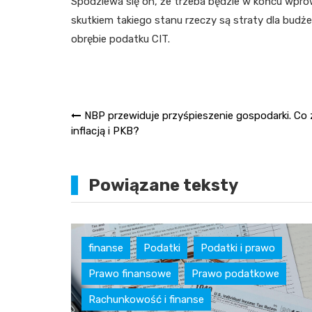
Spodziewa się on, że trzeba będzie w końcu wpro
skutkiem takiego stanu rzeczy są straty dla bud
obrębie podatku CIT.
Nawigacja
NBP przewiduje przyśpieszenie gospodarki. Co 
inflacją i PKB?
wpisu
Powiązane teksty
Podatki
finanse
Podatki
Podatki i prawo
Prawo finansowe
Prawo podatkowe
Rachunkowość i finanse