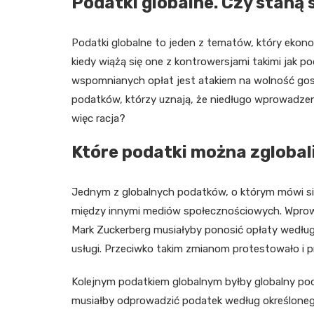
Podatki globalne. Czy staną 
Podatki globalne to jeden z tematów, który ekon
kiedy wiążą się one z kontrowersjami takimi jak 
wspomnianych opłat jest atakiem na wolność gosp
podatków, którzy uznają, że niedługo wprowadzeni
więc racja?
Które podatki można zgloba
Jednym z globalnych podatków, o którym mówi si
między innymi mediów społecznościowych. Wprowad
Mark Zuckerberg musiałyby ponosić opłaty według 
usługi. Przeciwko takim zmianom protestowało i pr
Kolejnym podatkiem globalnym byłby globalny pod
musiałby odprowadzić podatek według określoneg