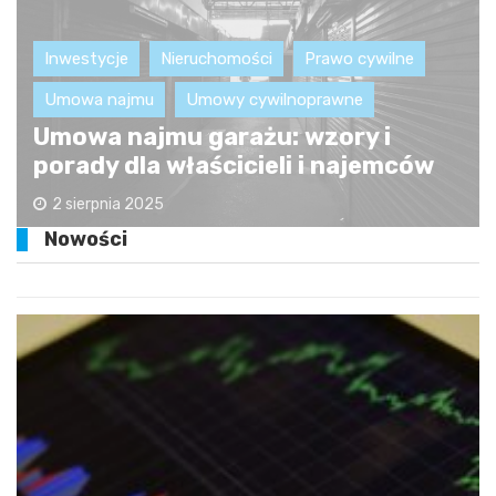
Inwestycje
Nieruchomości
Prawo cywilne
Umowa najmu
Umowy cywilnoprawne
Umowa najmu garażu: wzory i
porady dla właścicieli i najemców
2 sierpnia 2025
Nowości